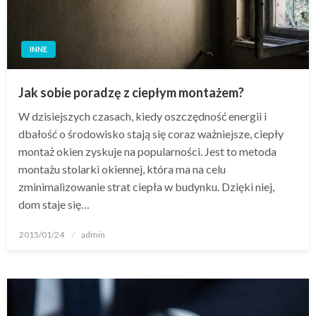
INNE
Jak sobie poradzę z ciepłym montażem?
W dzisiejszych czasach, kiedy oszczędność energii i
dbałość o środowisko stają się coraz ważniejsze, ciepły
montaż okien zyskuje na popularności. Jest to metoda
montażu stolarki okiennej, która ma na celu
zminimalizowanie strat ciepła w budynku. Dzięki niej,
dom staje się…
Opublikowane
2015/01/24
admin
w