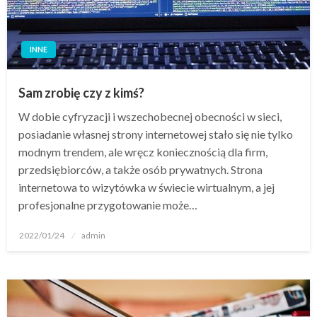
INNE
Sam zrobię czy z kimś?
W dobie cyfryzacji i wszechobecnej obecności w sieci,
posiadanie własnej strony internetowej stało się nie tylko
modnym trendem, ale wręcz koniecznością dla firm,
przedsiębiorców, a także osób prywatnych. Strona
internetowa to wizytówka w świecie wirtualnym, a jej
profesjonalne przygotowanie może…
Opublikowane
2022/01/24
admin
w