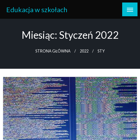
Skip
Edukacja w szkołach
to
content
Miesiąc:
Styczeń 2022
STRONA GŁÓWNA
2022
STY