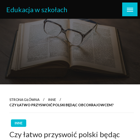
Skip
Edukacja w szkołach
to
content
STRONA GŁÓWNA
INNE
CZY ŁATWO PRZYSWOIĆ POLSKI BĘDĄC OBCOKRAJOWCEM?
INNE
Czy łatwo przyswoić polski będąc