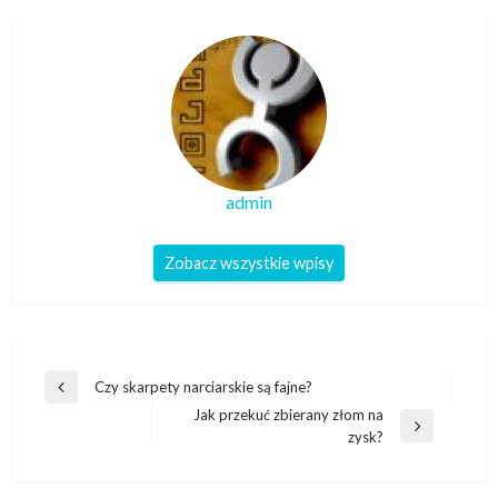
admin
Zobacz wszystkie wpisy
Nawigacja
Czy skarpety narciarskie są fajne?
Poprzedni
wpisu
Jak przekuć zbierany złom na
wpis
Następny
zysk?
wpis