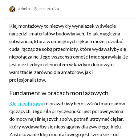
admin
Opublikowane
2013/01/24
w
Klej montażowy to niezwykły wynalazek w świecie
narzędzi i materiałów budowlanych. To jak magiczna
substancja, która w umiejętnych rękach może zdziałać
cuda, łącząc ze sobą przedmioty, które wydawałyby się
niepołączalne. Jego wszechstronność i moc sprawiają, że
jest niezbędnym elementem w każdym domowym
warsztacie, zarówno dla amatorów, jak i
profesjonalistów.
Fundament w pracach montażowych
Klej montażowy
to prawdziwy heros wśród materiałów
łączących. Jego siła przyczepności jest porównywalna
do mocy najsilniejszych spoiw, potrafi utrzymać ciężar,
który wydawałby się nieosiągalny dla zwykłego kleju.
Zastosowanie kleju montażowego jest szerokie – od