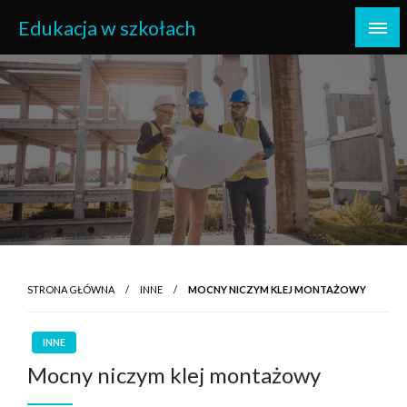
Skip
Edukacja w szkołach
to
content
STRONA GŁÓWNA
INNE
MOCNY NICZYM KLEJ MONTAŻOWY
INNE
Mocny niczym klej montażowy