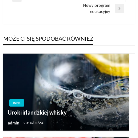
Poprzedni
wpisu
Nowy program
wpis
Następny
edukacyjny
wpis
MOŻE CI SIĘ SPODOBAĆ RÓWNIEŻ
INNE
Uroki irlandzkiej whisky
admin
2010/01/24