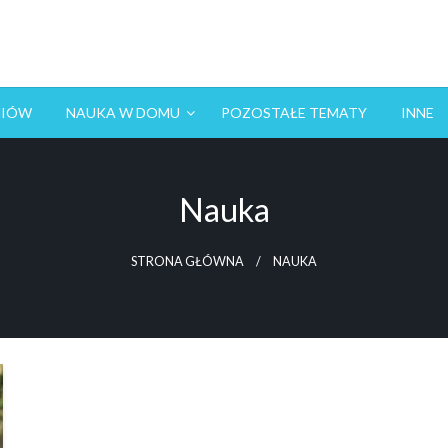
NIÓW
NAUKA W DOMU
POZOSTAŁE TEMATY
INNE
Nauka
STRONA GŁÓWNA
NAUKA