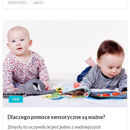
Opublikowane
2022/01/22
admin
w
INNE
Dlaczego pomoce sensoryczne są ważne?
Zmysły to oczywiście jest jedno z ważniejszych