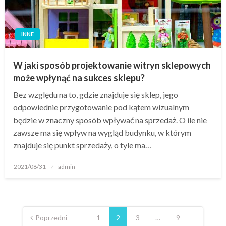
INNE
W jaki sposób projektowanie witryn sklepowych
może wpłynąć na sukces sklepu?
Bez względu na to, gdzie znajduje się sklep, jego
odpowiednie przygotowanie pod kątem wizualnym
będzie w znaczny sposób wpływać na sprzedaż. O ile nie
zawsze ma się wpływ na wygląd budynku, w którym
znajduje się punkt sprzedaży, o tyle ma…
Opublikowane
2021/08/31
admin
w
Stronicowanie
wpisów
Poprzedni
1
2
3
…
9