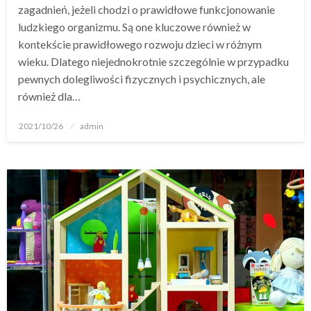
zagadnień, jeżeli chodzi o prawidłowe funkcjonowanie
ludzkiego organizmu. Są one kluczowe również w
kontekście prawidłowego rozwoju dzieci w różnym
wieku. Dlatego niejednokrotnie szczególnie w przypadku
pewnych dolegliwości fizycznych i psychicznych, ale
również dla…
Opublikowane
2021/10/26
admin
w