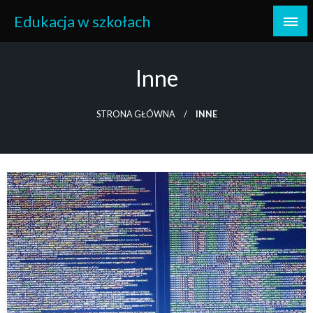
Skip
Edukacja w szkołach
to
content
Inne
STRONA GŁÓWNA
INNE