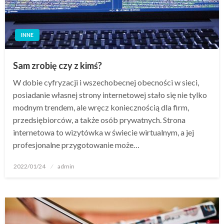
INNE
Sam zrobię czy z kimś?
W dobie cyfryzacji i wszechobecnej obecności w sieci,
posiadanie własnej strony internetowej stało się nie tylko
modnym trendem, ale wręcz koniecznością dla firm,
przedsiębiorców, a także osób prywatnych. Strona
internetowa to wizytówka w świecie wirtualnym, a jej
profesjonalne przygotowanie może…
Opublikowane
2022/01/24
admin
w