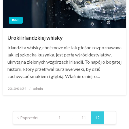
INNE
Uroki irlandzkiej whisky
Irlandzka whisky, choć może nie tak głośno rozpoznawana
jak jej szkocka kuzynka, jest perłą wśród destylatów,
ukrytą na zielonych wzgórzach Irlandii. To napój o bogatej
historii, który przetrwał burzliwe wieki, by dziś
zachwycać smakiem i głębią. Właśnie o niej, o…
Opublikowane
2010/01/24
admin
w
Stronicowanie
wpisów
Poprzedni
1
…
11
12