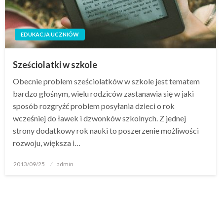
EDUKACJA UCZNIÓW
Sześciolatki w szkole
Obecnie problem sześciolatków w szkole jest tematem
bardzo głośnym, wielu rodziców zastanawia się w jaki
sposób rozgryźć problem posyłania dzieci o rok
wcześniej do ławek i dzwonków szkolnych. Z jednej
strony dodatkowy rok nauki to poszerzenie możliwości
rozwoju, większa i…
Opublikowane
2013/09/25
admin
w