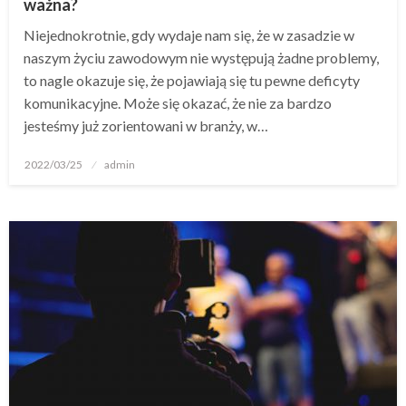
ważna?
Niejednokrotnie, gdy wydaje nam się, że w zasadzie w
naszym życiu zawodowym nie występują żadne problemy,
to nagle okazuje się, że pojawiają się tu pewne deficyty
komunikacyjne. Może się okazać, że nie za bardzo
jesteśmy już zorientowani w branży, w…
Opublikowane
2022/03/25
admin
w