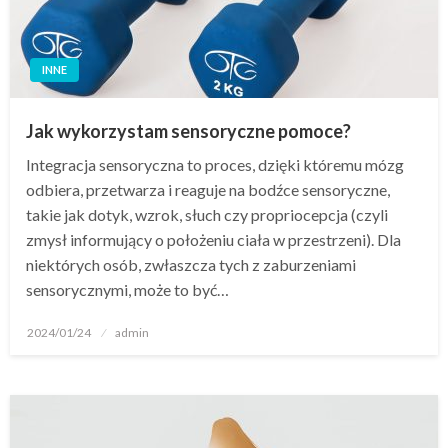
INNE
Jak wykorzystam sensoryczne pomoce?
Integracja sensoryczna to proces, dzięki któremu mózg
odbiera, przetwarza i reaguje na bodźce sensoryczne,
takie jak dotyk, wzrok, słuch czy propriocepcja (czyli
zmysł informujący o położeniu ciała w przestrzeni). Dla
niektórych osób, zwłaszcza tych z zaburzeniami
sensorycznymi, może to być…
Opublikowane
2024/01/24
admin
w