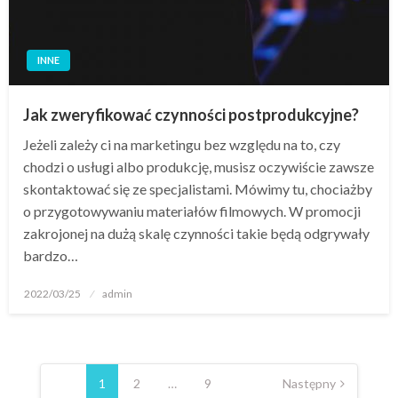
INNE
Jak zweryfikować czynności postprodukcyjne?
Jeżeli zależy ci na marketingu bez względu na to, czy
chodzi o usługi albo produkcję, musisz oczywiście zawsze
skontaktować się ze specjalistami. Mówimy tu, chociażby
o przygotowywaniu materiałów filmowych. W promocji
zakrojonej na dużą skalę czynności takie będą odgrywały
bardzo…
Opublikowane
2022/03/25
admin
w
Stronicowanie
wpisów
1
2
…
9
Następny