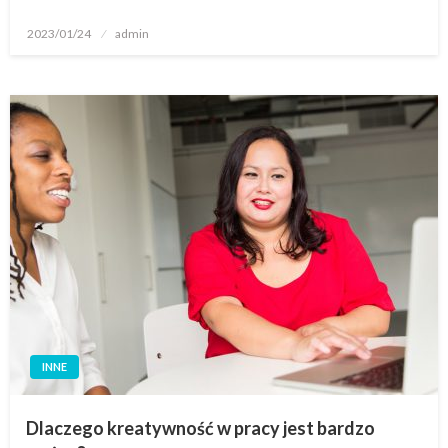
Opublikowane
2023/01/24
admin
w
INNE
Dlaczego kreatywność w pracy jest bardzo