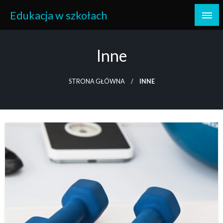
Skip
Edukacja w szkołach
to
content
Inne
STRONA GŁÓWNA
INNE