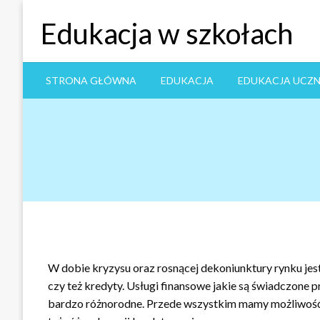
Skip
Edukacja w szkołach
to
content
STRONA GŁÓWNA
EDUKACJA
EDUKACJA UCZ
W dobie kryzysu oraz rosnącej dekoniunktury rynku jes
czy też kredyty. Usługi finansowe jakie są świadczone 
bardzo różnorodne. Przede wszystkim mamy możliwość 