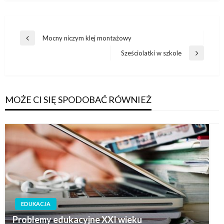
Nawigacja
Mocny niczym klej montażowy
Poprzedni
wpisu
wpis
Sześciolatki w szkole
Następny
wpis
MOŻE CI SIĘ SPODOBAĆ RÓWNIEŻ
EDUKACJA
Problemy edukacyjne XXI wieku